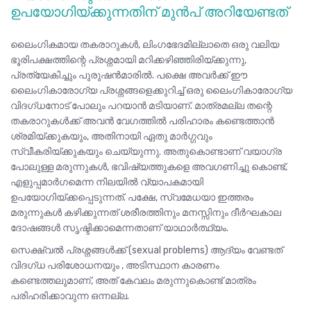
ഉപയോഗിയ്ക്കുന്നതിന് മുൻപ് അറിയേണ്ടത്
ലൈംഗികമായ തകരാറുകൾ, ലിംഗഭേദമില്ലാതെ ഒരു വലിയ
ഭൂരിപക്ഷത്തിന്റെ പ്രശ്നമായി മറിക്കഴിഞ്ഞിരിയ്ക്കുന്നു,
പ്രത്യേകിച്ചും പുരുഷൻമാരിൽ. പക്ഷെ അവർക്ക് ഈ
ലൈംഗികാരോഗ്യ പ്രശ്നങ്ങളെക്കുറിച്ച് ഒരു ലൈംഗികാരോഗ്യ
വിദഗ്ധനോട് പോലും പറയാൻ മടിയാണ്. മാത്രമല്ല തന്റെ
തകരാറുകൾക്ക് അവൻ വേഗത്തിൽ പരിഹാരം കണ്ടെത്താൻ
ശ്രമിയ്ക്കുകയും, അതിനായി ഏതു മാർഗ്ഗവും
സ്വീകരിയ്ക്കുകയും ചെയ്യുന്നു. അതുകൊണ്ടാണ് വയാഗ്ര
പോലുള്ള മരുന്നുകൾ, ഭവിഷ്യത്തുകളെ അവഗണിച്ചു കൊണ്ട്,
എളുപ്പമാർഗമെന്ന നിലയിൽ വ്യാപകമായി
ഉപയോഗിയ്ക്കപ്പെടുന്നത്. പക്ഷേ, സ്വമേധയാ ഇത്തരം
മരുന്നുകൾ കഴിക്കുന്നത് ശരീരത്തിനും മനസ്സിനും ദീർഘകാല
ദോഷങ്ങൾ സൃഷ്ടിക്കാമെന്നതാണ് യാഥാർത്ഥ്യം.
സെക്ഷ്വൽ പ്രശ്നങ്ങൾക്ക് (sexual problems) ആദ്യം വേണ്ടത്
വിദഗ്‌ധ പരിശോധനയും , അടിസ്ഥാന കാരണം
കണ്ടെത്തലുമാണ്, അത് കേവലം മരുന്നുകൊണ്ട് മാത്രം
പരിഹരിക്കാവുന്ന ഒന്നല്ല.