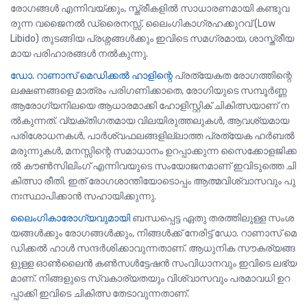
രോഗങ്ങൾ എന്നിവയ്ക്കും, സ്ത്രീകളിൽ സാധാരണമായി കണ്ടുവ
രുന്ന വജൈനൽ ഡ്രൈനസ്സ്, ലൈംഗികാഗ്രഹക്കുറവ് (Low
Libido) തുടങ്ങിയ പ്രശ്നങ്ങൾക്കും ഇവിടെ സമഗ്രമായ, ശാസ്ത്രീയ
മായ പരിഹാരങ്ങൾ നൽകുന്നു.
ഡോ. റാണാസ് മെഡിക്കൽ ഹാളിന്റെ
പ്രത്യേകത രോഗത്തിന്റെ
ലക്ഷണങ്ങളെ മാത്രം പരിഗണിക്കാതെ, രോഗിയുടെ സമ്പൂർണ്ണ
ആരോഗ്യനിലയെ ആധാരമാക്കി ഹോളിസ്റ്റിക് ചികിത്സയാണ് ന
ൽകുന്നത്. വ്യക്തിഗതമായ വിലയിരുത്തലുകൾ, ആവശ്യമായ
പരിശോധനകൾ, പാർശ്വഫലങ്ങളില്ലാത്ത പ്രത്യേക ഹർബൽ
മരുന്നുകൾ, മനസ്സിന്റെ സമാധാനം ഉറപ്പാക്കുന്ന സൈക്കോളജിക്ക
ൽ കൗൺസിലിംഗ് എന്നിവയുടെ സംയോജനമാണ് ഇവിടുത്തെ ചി
കിത്സാ രീതി. ഇത് രോഗശാന്തിയോടൊപ്പം ആത്മവിശ്വാസവും പു
നഃസ്ഥാപിക്കാൻ സഹായിക്കുന്നു.
ലൈംഗികാരോഗ്യവുമായി
ബന്ധപ്പെട്ട ഏതു തരത്തിലുള്ള സംശ
യങ്ങൾക്കും രോഗങ്ങൾക്കും, നിങ്ങൾക്ക് നേരിട്ട് ഡോ. റാണാസ് മെ
ഡിക്കൽ ഹാൾ സന്ദർശിക്കാവുന്നതാണ്. ആധുനിക സൗകര്യങ്ങ
ളുള്ള ഓൺലൈൻ കൺസൾട്ടേഷൻ സംവിധാനവും ഇവിടെ ലഭ്യ
മാണ്. നിങ്ങളുടെ സ്വകാര്യതയും വിശ്വാസവും പരമാവധി ഉറ
പ്പാക്കി ഇവിടെ ചികിത്സ തേടാവുന്നതാണ്.