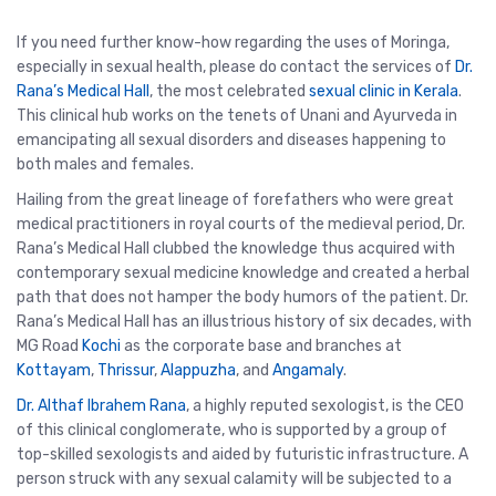
If you need further know-how regarding the uses of Moringa,
especially in sexual health, please do contact the services of
Dr.
Rana’s Medical Hall
, the most celebrated
sexual clinic in Kerala
.
This clinical hub works on the tenets of Unani and Ayurveda in
emancipating all sexual disorders and diseases happening to
both males and females.
Hailing from the great lineage of forefathers who were great
medical practitioners in royal courts of the medieval period, Dr.
Rana’s Medical Hall clubbed the knowledge thus acquired with
contemporary sexual medicine knowledge and created a herbal
path that does not hamper the body humors of the patient. Dr.
Rana’s Medical Hall has an illustrious history of six decades, with
MG Road
Kochi
as the corporate base and branches at
Kottayam
,
Thrissur
,
Alappuzha
, and
Angamaly
.
Dr. Althaf Ibrahem Rana
, a highly reputed sexologist, is the CEO
of this clinical conglomerate, who is supported by a group of
top-skilled sexologists and aided by futuristic infrastructure. A
person struck with any sexual calamity will be subjected to a