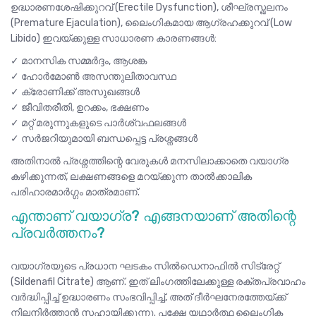
ഉദ്ധാരണശേഷിക്കുറവ് (Erectile Dysfunction), ശീഘ്രസ്ഖലനം
(Premature Ejaculation), ലൈംഗികമായ ആഗ്രഹക്കുറവ് (Low
Libido) ഇവയ്ക്കുള്ള സാധാരണ കാരണങ്ങൾ:
✓ മാനസിക സമ്മർദ്ദം, ആശങ്ക
✓ ഹോർമോൺ അസന്തുലിതാവസ്ഥ
✓ ക്രോണിക്ക് അസുഖങ്ങൾ
✓ ജീവിതരീതി, ഉറക്കം, ഭക്ഷണം
✓ മറ്റ് മരുന്നുകളുടെ പാർശ്വഫലങ്ങൾ
✓ സർജറിയുമായി ബന്ധപ്പെട്ട പ്രശ്നങ്ങൾ
അതിനാൽ പ്രശ്നത്തിന്റെ വേരുകൾ മനസിലാക്കാതെ വയാഗ്ര
കഴിക്കുന്നത്, ലക്ഷണങ്ങളെ മറയ്ക്കുന്ന താൽക്കാലിക
പരിഹാരമാർഗ്ഗം മാത്രമാണ്.
എന്താണ് വയാഗ്ര? എങ്ങനയാണ് അതിന്റെ
പ്രവർത്തനം?
വയാഗ്രയുടെ പ്രധാന ഘടകം സിൽഡെനാഫിൽ സിട്രേറ്റ്
(Sildenafil Citrate) ആണ്. ഇത് ലിംഗത്തിലേക്കുള്ള രക്തപ്രവാഹം
വർദ്ധിപ്പിച്ച് ഉദ്ധാരണം സംഭവിപ്പിച്ച്, അത് ദീർഘനേരത്തേയ്ക്ക്
നിലനിർത്താൻ സഹായിക്കുന്നു. പക്ഷേ യഥാർത്ഥ ലൈംഗിക