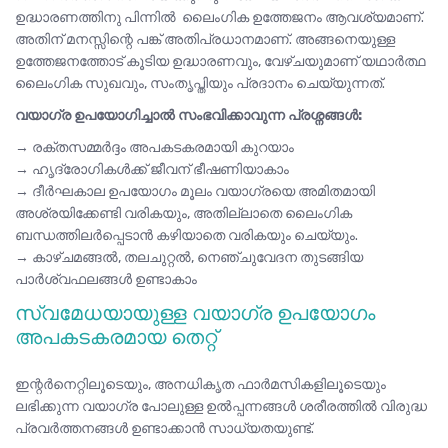
ഉദ്ധാരണത്തിനു പിന്നിൽ ലൈംഗിക ഉത്തേജനം ആവശ്യമാണ്.
അതിന് മനസ്സിന്റെ പങ്ക് അതിപ്രധാനമാണ്. അങ്ങനെയുള്ള
ഉത്തേജനത്തോട് കൂടിയ ഉദ്ധാരണവും, വേഴ്ചയുമാണ് യഥാർത്ഥ
ലൈംഗിക സുഖവും, സംതൃപ്തിയും പ്രദാനം ചെയ്യുന്നത്.
വയാഗ്ര ഉപയോഗിച്ചാൽ സംഭവിക്കാവുന്ന പ്രശ്നങ്ങൾ:
→ രക്തസമ്മർദ്ദം അപകടകരമായി കുറയാം
→ ഹൃദ്രോഗികൾക്ക് ജീവന് ഭീഷണിയാകാം
→ ദീർഘകാല ഉപയോഗം മൂലം വയാഗ്രയെ അമിതമായി
അശ്രയിക്കേണ്ടി വരികയും, അതില്ലാതെ ലൈംഗിക
ബന്ധത്തിലർപ്പെടാൻ കഴിയാതെ വരികയും ചെയ്യും.
→ കാഴ്ചമങ്ങൽ, തലചുറ്റൽ, നെഞ്ചുവേദന തുടങ്ങിയ
പാർശ്വഫലങ്ങൾ ഉണ്ടാകാം
സ്വമേധയായുള്ള വയാഗ്ര ഉപയോഗം
അപകടകരമായ തെറ്റ്
ഇന്റർനെറ്റിലൂടെയും, അനധികൃത ഫാർമസികളിലൂടെയും
ലഭിക്കുന്ന വയാഗ്ര പോലുള്ള ഉൽപ്പന്നങ്ങൾ ശരീരത്തിൽ വിരുദ്ധ
പ്രവർത്തനങ്ങൾ ഉണ്ടാക്കാൻ സാധ്യതയുണ്ട്.