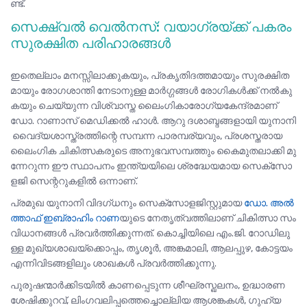
ണ്ട്.
സെക്ഷ്വൽ വെൽനസ്: വയാഗ്രയ്ക്ക് പകരം
സുരക്ഷിത പരിഹാരങ്ങൾ
ഇതെല്ലാം മനസ്സിലാക്കുകയും, പ്രകൃതിദത്തമായും സുരക്ഷിത
മായും രോഗശാന്തി നേടാനുള്ള മാർഗ്ഗങ്ങൾ രോഗികൾക്ക് നൽകു
കയും ചെയ്യുന്ന വിശ്വാസ്ത ലൈംഗികാരോഗ്യകേന്ദ്രമാണ്
ഡോ. റാണാസ് മെഡിക്കൽ ഹാൾ. ആറു ദശാബ്ദങ്ങളായി യുനാനി
വൈദ്യശാസ്ത്രത്തിന്റെ സമ്പന്ന പാരമ്പര്യവും, പ്രശസ്തരായ
ലൈംഗിക ചികിത്സകരുടെ അനുഭവസമ്പത്തും കൈമുതലാക്കി മു
ന്നേറുന്ന ഈ സ്ഥാപനം ഇന്ത്യയിലെ ശ്രദ്ധേയമായ സെക്സോ
ളജി സെന്ററുകളിൽ ഒന്നാണ്.
പ്രമുഖ യുനാനി വിദഗ്ധനും സെക്സോളജിസ്റ്റുമായ
ഡോ. അൽ
ത്താഫ് ഇബ്രാഹിം റാണ
യുടെ നേതൃത്വത്തിലാണ് ചികിത്സാ സം
വിധാനങ്ങൾ പ്രവർത്തിക്കുന്നത്. കൊച്ചിയിലെ എം.ജി. റോഡിലു
ള്ള മുഖ്യശാഖയ്ക്കൊപ്പം, തൃശൂർ, അങ്കമാലി, ആലപ്പുഴ, കോട്ടയം
എന്നിവിടങ്ങളിലും ശാഖകൾ പ്രവർത്തിക്കുന്നു.
പുരുഷന്മാർക്കിടയിൽ കാണപ്പെടുന്ന ശീഘ്രസ്ഖലനം, ഉദ്ധാരണ
ശേഷിക്കുറവ്, ലിംഗവലിപ്പത്തെച്ചൊല്ലിയ ആശങ്കകൾ, ഗുഹ്യ