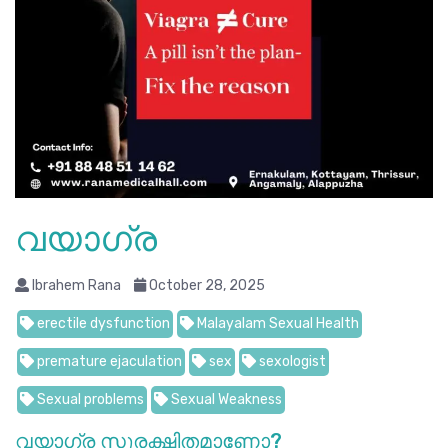
വയാഗ്ര
Ibrahem Rana
October 28, 2025
erectile dysfunction
Malayalam Sexual Health
premature ejaculation
sex
sexologist
Sexual problems
Sexual Weakness
വയാഗ്ര സുരക്ഷിതമാണോ?