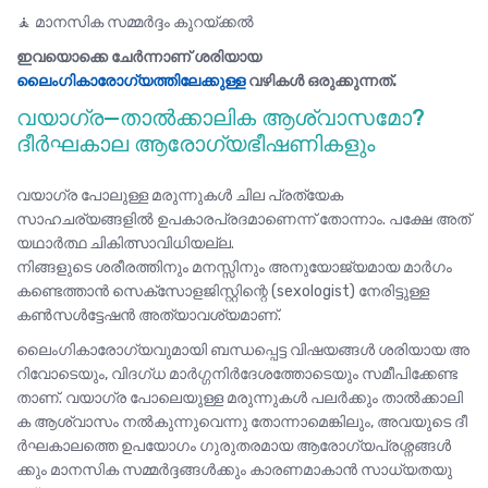
🧘 മാനസിക സമ്മർദ്ദം കുറയ്ക്കൽ
ഇവയൊക്കെ ചേർന്നാണ് ശരിയായ
ലൈംഗികാരോഗ്യത്തിലേക്കുള്ള
വഴികൾ ഒരുക്കുന്നത്.
വയാഗ്ര—താൽക്കാലിക ആശ്വാസമോ?
ദീർഘകാല ആരോഗ്യഭീഷണികളും
വയാഗ്ര പോലുള്ള മരുന്നുകൾ ചില പ്രത്യേക
സാഹചര്യങ്ങളിൽ ഉപകാരപ്രദമാണെന്ന് തോന്നാം. പക്ഷേ അത്
യഥാർത്ഥ ചികിത്സാവിധിയല്ല.
നിങ്ങളുടെ ശരീരത്തിനും മനസ്സിനും അനുയോജ്യമായ മാർഗം
കണ്ടെത്താൻ സെക്സോളജിസ്റ്റിന്റെ (sexologist) നേരിട്ടുള്ള
കൺസൾട്ടേഷൻ അത്യാവശ്യമാണ്.
ലൈംഗികാരോഗ്യവുമായി ബന്ധപ്പെട്ട വിഷയങ്ങൾ ശരിയായ അ
റിവോടെയും, വിദഗ്ധ മാർഗ്ഗനിർദേശത്തോടെയും സമീപിക്കേണ്ട
താണ്. വയാഗ്ര പോലെയുള്ള മരുന്നുകൾ പലർക്കും താൽക്കാലി
ക ആശ്വാസം നൽകുന്നുവെന്നു തോന്നാമെങ്കിലും, അവയുടെ ദീ
ർഘകാലത്തെ ഉപയോഗം ഗുരുതരമായ ആരോഗ്യപ്രശ്നങ്ങൾ
ക്കും മാനസിക സമ്മർദ്ദങ്ങൾക്കും കാരണമാകാൻ സാധ്യതയു