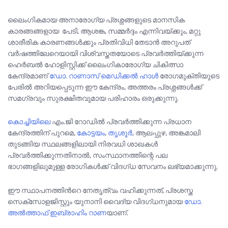
ലൈംഗികമായ അനാരോഗ്യ പ്രശ്നങ്ങളുടെ മാനസിക
കാരങ്ങങ്ങളായ പേടി, ആശങ്ക, സമ്മർദ്ദം എന്നിവയ്ക്കും, മറ്റു
ശാരീരിക കാരണങ്ങൾക്കും പ്രതിവിധി തേടാൻ അറുപത്
വർഷത്തിലേറെയായി വിശ്വസ്തതയോടെ പ്രവർത്തിയ്ക്കുന്ന
ഹെർബൽ ഹോളിസ്റ്റിക്ക് ലൈംഗികാരോഗ്യ ചികിത്സാ
കേന്ദ്രമാണ്
ഡോ. റാണാസ് മെഡിക്കൽ ഹാൾ
രോഗമുക്തിയുടെ
പേരിൽ അറിയപ്പെടുന്ന ഈ കേന്ദ്രം, അത്തരം പ്രശ്നങ്ങൾക്ക്
സമഗ്രവും സുരക്ഷിതവുമായ പരിഹാരം ഒരുക്കുന്നു.
കൊച്ചിയിലെ
എം.ജി റോഡിൽ പ്രവർത്തിക്കുന്ന പ്രധാന
കേന്ദ്രത്തിന് പുറമെ,
കോട്ടയം
,
തൃശൂർ
, ആലപ്പുഴ, അങ്കമാലി
തുടങ്ങിയ സ്ഥലങ്ങളിലായി നിരവധി ശാഖകൾ
പ്രവർത്തിക്കുന്നതിനാൽ, സംസ്ഥാനത്തിന്റെ പല
ഭാഗങ്ങളിലുമുള്ള രോഗികൾക്ക് വിദഗ്ധ സേവനം ലഭ്യമാക്കുന്നു.
ഈ സ്ഥാപനത്തിന്‍റെ നേതൃത്വം വഹിക്കുന്നത്, പ്രശസ്ത
സെക്സോളജിസ്റ്റും യുനാനി വൈദ്യ വിദഗ്ധനുമായ
ഡോ.
അൽത്താഫ് ഇബ്രാഹിം റാണ
യാണ്.