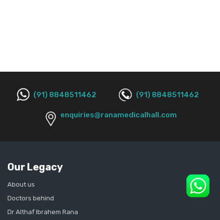
(91) 8848511462
(91) 8848511462
enquiries@ranamedicalhall.com
Our Legacy
About us
Doctors behind
Dr Althaf Ibrahem Rana