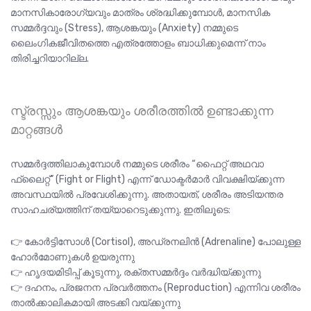
മാനസികാരോഗ്യവും മാത്രം ശ്രദ്ധിക്കുമ്പോൾ, മാനസിക
സമ്മർദ്ദവും (Stress), ആശങ്കയും (Anxiety) നമ്മുടെ
ലൈംഗികജീവിതത്തെ എത്രത്തോളം ബാധിക്കുമെന്ന് നാം
തിരിച്ചറിയാറില്ല.
സ്ട്രസ്സും ആശങ്കയും ശരീരത്തിൽ ഉണ്ടാക്കുന്ന
മാറ്റങ്ങൾ
സമ്മർദ്ദത്തിലാകുമ്പോൾ നമ്മുടെ ശരീരം “ഫൈറ്റ് അഥവാ
ഫ്ലൈറ്റ്” (Fight or Flight) എന്ന് ഡോക്ടർമാർ വിവക്ഷിയ്ക്കുന്ന
അവസ്ഥയിൽ പ്രവേശിക്കുന്നു. അതായത്, ശരീരം അടിയന്തര
സാഹചര്യത്തിന് തയ്യാറെടുക്കുന്നു. ഇതിലൂടെ:
👉 കോർട്ടിസോൾ (Cortisol), അഡ്രനലിൻ (Adrenaline) പോലുള്ള
ഹോർമോണുകൾ ഉയരുന്നു
👉 ഹൃദയമിടിപ്പ് കൂടുന്നു, രക്തസമ്മർദ്ദം വർദ്ധിയ്ക്കുന്നു
👉 ദഹനം, പ്രജനന പ്രവർത്തനം (Reproduction) എന്നിവ ശരീരം
താൽക്കാലികമായി അടക്കി വയ്ക്കുന്നു