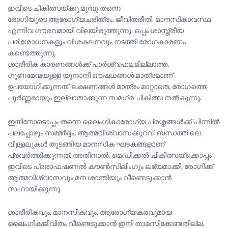
ഇവിടെ ചികിത്സയ്ക്കു മുമ്പു തന്നെ
രോഗിയുടെ ആരോഗ്യചരിത്രം, ജീവിതരീതി, മാനസികാവസ്ഥ
എന്നിവ ഗൗരവമായി വിലയിരുത്തുന്നു. ഒപ്പം ശാസ്ത്രീയ
പരിശോധനകളും വിശകലനവും നടത്തി രോഗകാരണം
കണ്ടെത്തുന്നു.
ശാരീരിക കാരണങ്ങൾക്ക് പാർശ്വഫലമില്ലാത്ത,
ഗുണമേന്മയുള്ള യുനാനി ഔഷധങ്ങൾ മാത്രമാണ്
ഉപയോഗിക്കുന്നത്. ലക്ഷണങ്ങൾ മാത്രം മാറ്റാതെ, രോഗത്തെ
പൂർണ്ണമായും ഇല്ലാതാക്കുന്ന സമഗ്ര ചികിത്സ നൽകുന്നു.
ഇതിനോടൊപ്പം തന്നെ ലൈംഗികാരോഗ്യ പ്രശ്നങ്ങൾക്ക് പിന്നിൽ
പലപ്പോഴും സമ്മർദ്ദം, ആത്മവിശ്വാസക്കുറവ്, ബന്ധത്തിലെ
വിള്ളലുകൾ തുടങ്ങിയ മാനസിക ഘടകങ്ങളാണ്
പ്രവർത്തിക്കുന്നത്. അതിനാൽ, മെഡിക്കൽ ചികിത്സയ്‌ക്കൊപ്പം
ഇവിടെ പ്രൊഫഷണൽ കൗൺസിലിംഗും ലഭ്യമാക്കി, രോഗിക്ക്
ആത്മവിശ്വാസവും മന:ശാന്തിയും വീണ്ടെടുക്കാൻ
സഹായിക്കുന്നു.
ശാരീരികവും, മാനസികവും, ആരോഗ്യകരവുമായ
ലൈംഗികജീവിതം വീണ്ടെടുക്കാൻ ഇനി താമസിക്കേണ്ടതില്ല.