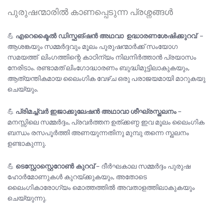
പുരുഷന്മാരിൽ കാണപ്പെടുന്ന പ്രശ്നങ്ങൾ
💪
എറെക്ടൈൽ ഡിസ്ഫങ്ഷൻ അഥവാ ഉദ്ധാരണശേഷിക്കുറവ്
–
ആശങ്കയും സമ്മർദ്ദവും മൂലം പുരുഷന്മാർക്ക് സംയോഗ
സമയത്ത് ലിംഗത്തിന്റെ കാഠിന്യം നിലനിർത്താൻ പ്രയാസം
നേരിടാം. രണ്ടാമത് ലിംഗോദ്ധാരണം ബുദ്ധിമുട്ടിലാകുകയും,
ആത്യന്തികമായ ലൈംഗിക വേഴ്ച ഒരു പരാജയമായി മാറുകയു
ചെയ്യും.
💪
പ്രിമച്ച്വർ ഇജാക്കുലേഷൻ അഥാവാ ശീഘ്രസ്ഖലനം
–
മനസ്സിലെ സമ്മർദ്ദം, പ്രവർത്തന ഉത്ക്കണ്ഠ ഇവ മൂലം ലൈംഗിക
ബന്ധം രസപൂർത്തി അണയുന്നതിനു മുമ്പു തന്നെ സ്ഖലനം
ഉണ്ടാകുന്നു.
💪
ടെസ്റ്റോസ്റ്റെറോൺ കുറവ്
– ദീർഘകാല സമ്മർദ്ദം പുരുഷ
ഹോർമോണുകൾ കുറയ്ക്കുകയും, അതോടെ
ലൈംഗികാരോഗ്യം മൊത്തത്തിൽ അവതാളത്തിലാകുകയും
ചെയ്യുന്നു.