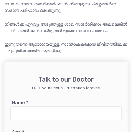
ഡോ. റാണാസ് മെഡിക്കൽ ഹാൾ നിങ്ങളുടെ പ്രശ്നങ്ങൾക്ക്
സമഗ്ര പരിഹാരം ഒരുക്കുന്നു.
നിങ്ങൾക്ക് ഏറ്റവും അടുത്തുള്ള ശാഖ സന്ദർശിക്കാം അല്ലെങ്കിൽ
ഓൺലൈൻ കൺസൾട്ടേഷൻ മുഖേന സേവനം തേടാം.
ഇന്നുതന്നെ ആരോഗ്യമുള്ള, സന്തോഷകരമായ ജീവിതത്തിലേക്ക്
ഒരുപുതിയ യാത്ര ആരംഭിക്കൂ.
Talk to our Doctor
FREE your Sexual Frustration forever!
Name
*