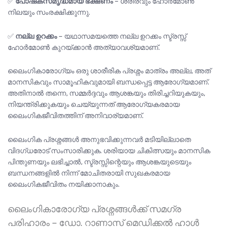
✅
പോഷകസമൃദ്ധമായ ഭക്ഷണം
– ശരീരവും ഹോർമോൺ
നിലയും സംരക്ഷിക്കുന്നു.
✅
നല്ല ഉറക്കം
– യഥാസമയത്തെ നല്ല ഉറക്കം സ്ട്രസ്സ്
ഹോർമോൺ കുറയ്ക്കാൻ അത്യാവശ്യമാണ്.
ലൈംഗികാരോഗ്യം ഒരു ശാരീരിക പ്രശ്നം മാത്രം അല്ല, അത്
മാനസികവും സാമൂഹികവുമായി ബന്ധപ്പെട്ട ആരോഗ്യമാണ്.
അതിനാൽ തന്നെ, സമ്മർദ്ദവും ആശങ്കയും തിരിച്ചറിയുകയും,
നിയന്ത്രിക്കുകയും ചെയ്യുന്നത് ആരോഗ്യകരമായ
ലൈംഗികജീവിതത്തിന് അനിവാര്യമാണ്.
ലൈംഗിക പ്രശ്നങ്ങൾ അനുഭവിക്കുന്നവർ മടിയില്ലാതെ
വിദഗ്ധരോട് സംസാരിക്കുക. ശരിയായ ചികിത്സയും മാനസിക
പിന്തുണയും ലഭിച്ചാൽ, സ്ട്രസ്സിന്റെയും ആശങ്കയുടെയും
ബന്ധനങ്ങളിൽ നിന്ന് മോചിതരായി സുഖകരമായ
ലൈംഗികജീവിതം നയിക്കാനാകും.
ലൈംഗികാരോഗ്യ പ്രശ്നങ്ങൾക്ക് സമഗ്ര
പരിഹാരം – ഡോ. റാണാസ് മെഡിക്കൽ ഹാൾ