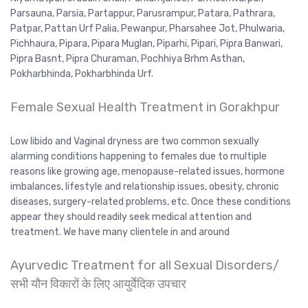
Parsauna, Parsia, Partappur, Parusrampur, Patara, Pathrara,
Patpar, Pattan Urf Palia, Pewanpur, Pharsahee Jot, Phulwaria,
Pichhaura, Pipara, Pipara Muglan, Piparhi, Pipari, Pipra Banwari,
Pipra Basnt, Pipra Churaman, Pochhiya Brhm Asthan,
Pokharbhinda, Pokharbhinda Urf.
Female Sexual Health Treatment in Gorakhpur
Low libido and Vaginal dryness are two common sexually
alarming conditions happening to females due to multiple
reasons like growing age, menopause-related issues, hormone
imbalances, lifestyle and relationship issues, obesity, chronic
diseases, surgery-related problems, etc. Once these conditions
appear they should readily seek medical attention and
treatment. We have many clientele in and around
Ayurvedic Treatment for all Sexual Disorders/
सभी यौन विकारों के लिए आयुर्वेदिक उपचार