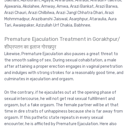
Sakhani, Abhooram, Agaya, Ahirarulee, Ahirauli, Ahirauli Ptakhroli,
Ajawania, Akolahee, Amway, Amwa, Arazi Bankat, Arazi Barwa,
Arazi Chauri, Arazi Chilbilwa, Arazi Jangl Chhatra Dhari, Arazi
Mohmmadpur, Arazibanshi Jaiswal, Asarphpur, Ataraulia, Aura
Tari, Awaiepaker, Azizullah Urf Chakia, Babhnee.
Premature Ejaculation Treatment in Gorakhpur/
शीघ्रपतन का इलाज गोरखपुर
Likewise, Premature Ejaculation also pauses a great threat to
the smooth sailing of sex. During sexual cohabitation, a male
after attaining a proper erection engages in vaginal penetration
and indulges with strong strokes for a reasonably good time, and
culminates in ejaculation and orgasm.
On the contrary, if he ejaculates out at the opening phase of
sexual intercourse, he will not get real sexual fulfillment and
orgasm, but a fake orgasm. The female partner will be at that
time in dire straits of unhappiness because she is far away from
orgasm. If this pathetic state repeats in every sexual
encounter, he is afflicted by Premature Ejaculation. Here also