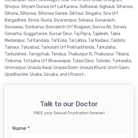
Shivpur, Shyam Durwa Urf Lal Karana, Sidhawal, Sighauli, Siharwa,
Sihoria, Sihorwa, Sihorwa Sanee, Siktaur, Singaha, Sira Urf
Bargadhee, Sirsia, Siuria, Siyarampur, Sohasa, Sonaraich,
Sonawau, Sonbarsa, Sonraiech Urf Bragaon, Sonva Ah, Sonwy
Gonarha, Suggataree, Sursar Deur, Taj Pipra, Tajdeeh, Takia
Medanipur, Tal Kandala, Tal Koila, Tal Likkia, Tal Nadaur, Taldohr,
Talnaur, Taluabad, Tarkolahi Urf Pokharbhinda, Tarkulaha,
Tarkulahee, Tarngchak, Tendua, Thakurpur N, Thakurpur, Tikaria,
Tinkonia, Totaaha Urf Bhauwapar, Tulasi Deur, Tulsidei, Turkwalia,
Ummarpur, Unaula Awal, Unaula Doim, Unaula Khurd, Unch Gaon,
Upadhavlee, Usaka, Ussaka, and Utrasot..
Talk to our Doctor
FREE your Sexual Frustration forever!
Name
*