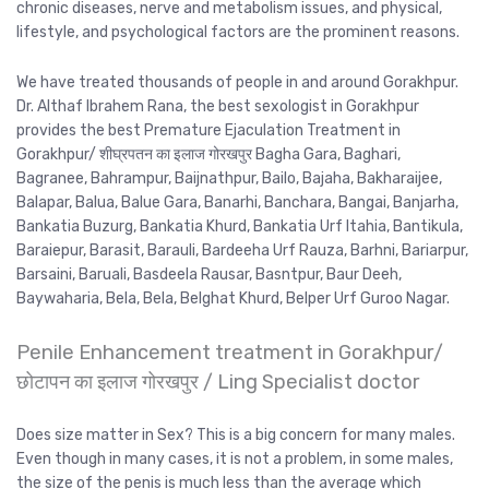
chronic diseases, nerve and metabolism issues, and physical,
lifestyle, and psychological factors are the prominent reasons.
We have treated thousands of people in and around Gorakhpur.
Dr. Althaf Ibrahem Rana, the best sexologist in Gorakhpur
provides the best Premature Ejaculation Treatment in
Gorakhpur/ शीघ्रपतन का इलाज गोरखपुर Bagha Gara, Baghari,
Bagranee, Bahrampur, Baijnathpur, Bailo, Bajaha, Bakharaijee,
Balapar, Balua, Balue Gara, Banarhi, Banchara, Bangai, Banjarha,
Bankatia Buzurg, Bankatia Khurd, Bankatia Urf Itahia, Bantikula,
Baraiepur, Barasit, Barauli, Bardeeha Urf Rauza, Barhni, Bariarpur,
Barsaini, Baruali, Basdeela Rausar, Basntpur, Baur Deeh,
Baywaharia, Bela, Bela, Belghat Khurd, Belper Urf Guroo Nagar.
Penile Enhancement treatment in Gorakhpur/
छोटापन का इलाज गोरखपुर / Ling Specialist doctor
Does size matter in Sex? This is a big concern for many males.
Even though in many cases, it is not a problem, in some males,
the size of the penis is much less than the average which