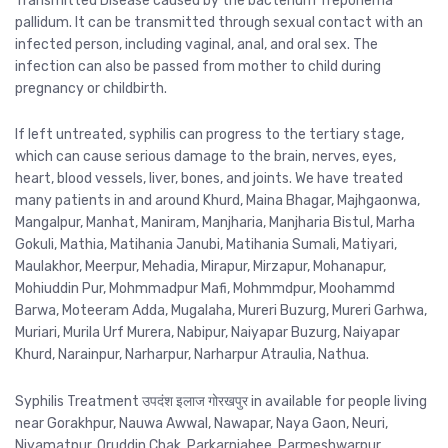
Transmitted Disease caused by the bacterium Treponema
pallidum. It can be transmitted through sexual contact with an
infected person, including vaginal, anal, and oral sex. The
infection can also be passed from mother to child during
pregnancy or childbirth.
If left untreated, syphilis can progress to the tertiary stage,
which can cause serious damage to the brain, nerves, eyes,
heart, blood vessels, liver, bones, and joints. We have treated
many patients in and around Khurd, Maina Bhagar, Majhgaonwa,
Mangalpur, Manhat, Maniram, Manjharia, Manjharia Bistul, Marha
Gokuli, Mathia, Matihania Janubi, Matihania Sumali, Matiyari,
Maulakhor, Meerpur, Mehadia, Mirapur, Mirzapur, Mohanapur,
Mohiuddin Pur, Mohmmadpur Mafi, Mohmmdpur, Moohammd
Barwa, Moteeram Adda, Mugalaha, Mureri Buzurg, Mureri Garhwa,
Muriari, Murila Urf Murera, Nabipur, Naiyapar Buzurg, Naiyapar
Khurd, Narainpur, Narharpur, Narharpur Atraulia, Nathua.
Syphilis Treatment उपदंश इलाज गोरखपुर in available for people living
near Gorakhpur, Nauwa Awwal, Nawapar, Naya Gaon, Neuri,
Niyamatpur, Oruddin Chak, Parkarnjahee, Parmeshwarpur,