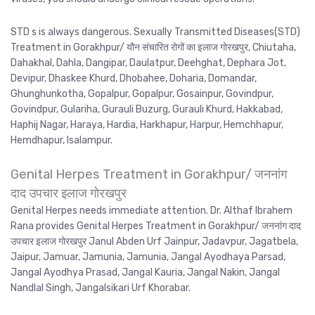
STD s is always dangerous. Sexually Transmitted Diseases(STD)
Treatment in Gorakhpur/ यौन संचारित रोगों का इलाज गोरखपुर, Chiutaha,
Dahakhal, Dahla, Dangipar, Daulatpur, Deehghat, Dephara Jot,
Devipur, Dhaskee Khurd, Dhobahee, Doharia, Domandar,
Ghunghunkotha, Gopalpur, Gopalpur, Gosainpur, Govindpur,
Govindpur, Gulariha, Gurauli Buzurg, Gurauli Khurd, Hakkabad,
Haphij Nagar, Haraya, Hardia, Harkhapur, Harpur, Hemchhapur,
Hemdhapur, Isalampur.
Genital Herpes Treatment in Gorakhpur/ जननांग
दाद उपचार इलाज गोरखपुर
Genital Herpes needs immediate attention. Dr. Althaf Ibrahem
Rana provides Genital Herpes Treatment in Gorakhpur/ जननांग दाद
उपचार इलाज गोरखपुर Janul Abden Urf Jainpur, Jadavpur, Jagatbela,
Jaipur, Jamuar, Jamunia, Jamunia, Jangal Ayodhaya Parsad,
Jangal Ayodhya Prasad, Jangal Kauria, Jangal Nakin, Jangal
Nandlal Singh, Jangalsikari Urf Khorabar.