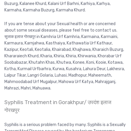
Buzurg, Kalanee Khurd, Kalani Urf Barhni, Karhiya, Karhya,
Karmaha, Karmaha Buzurg, Karmaha Khurd.
If you are tense about your Sexual health or are concerned
about some sexual diseases, please feel free to contact us.
सूजाक इलाज गोरखपुर in Kamhria Urf Kamhria, Karmaina, Karmaini,
Karmaura, Karnjahwa, Kasthaiya, Kathawatia Urf Kathaur,
Kazipur, Keotali, Keotalia, Khairabad, Khajhawa, Kharaich Buzurg,
Khararaiech Khurd, Kharia, Khiria, Khiria, Khirwania, Khorabar Urf
Soobabazar, Khutahn Khas, Khutwa, Konee, Koni, Kooie, Kotawa,
Kotha, Kurmail Urfbarhra, Kurwa, Kusahra, Lahura Deur, Lakhesra,
Lalpur Tikar, Langri Golaria, Luhasi, Madhopur, Maheemath,
Mahmoodabad Urf Mugalpur, Mahowa Urf Katya, Mahrajganj,
Mahrazi, Mahri, Mahuawa.
Syphilis Treatment in Gorakhpur/ उपदंश इलाज
गोरखपुर
Syphilis is a serious problem faced by many. Syphilis is a Sexually