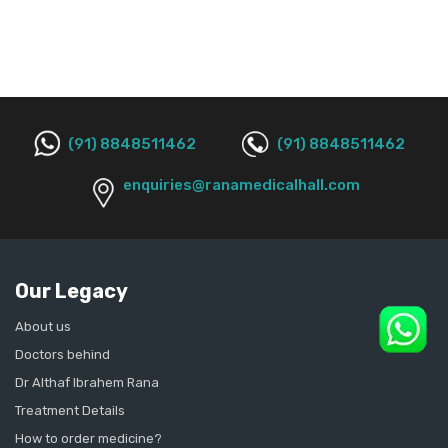
(91) 8848511462
(91) 8848511462
enquiries@ranamedicalhall.com
Our Legacy
About us
Doctors behind
Dr Althaf Ibrahem Rana
Treatment Details
How to order medicine?