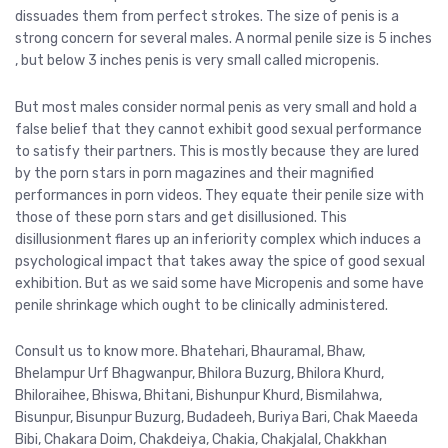
dissuades them from perfect strokes. The size of penis is a
strong concern for several males. A normal penile size is 5 inches
, but below 3 inches penis is very small called micropenis.
But most males consider normal penis as very small and hold a
false belief that they cannot exhibit good sexual performance
to satisfy their partners. This is mostly because they are lured
by the porn stars in porn magazines and their magnified
performances in porn videos. They equate their penile size with
those of these porn stars and get disillusioned. This
disillusionment flares up an inferiority complex which induces a
psychological impact that takes away the spice of good sexual
exhibition. But as we said some have Micropenis and some have
penile shrinkage which ought to be clinically administered.
Consult us to know more. Bhatehari, Bhauramal, Bhaw,
Bhelampur Urf Bhagwanpur, Bhilora Buzurg, Bhilora Khurd,
Bhiloraihee, Bhiswa, Bhitani, Bishunpur Khurd, Bismilahwa,
Bisunpur, Bisunpur Buzurg, Budadeeh, Buriya Bari, Chak Maeeda
Bibi, Chakara Doim, Chakdeiya, Chakia, Chakjalal, Chakkhan