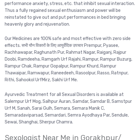
performance anxiety, stress, etc. that inhibit sexual interaction.
Thus a fully regained sexual enthusiasm and power will be
reinstated to give out and put performances in bed bringing
heavenly glory and rejuvenation.
Our Medicines are 100% safe and most effective with zero side
effects. सभी यौन विकारों के लिए आयुर्वेदिक उपचार Prempur, Pyasee,
Rachhawapar, Raghunath Pur, Rahmat Nagar, Raiganj, Rajpur
Doobi, Ramdeeha, Ramgarh Urf Rajahi, Rampur, Rampur Buzurg,
Rampur Chak, Rampur Gopalpur, Rampur Khurd, Rampur
Thawaipar, Ramwapur, Raneedeeh, Rasoolpur, Rasso, Ratnpur,
Rithi, Sahookol UrfMirz, Sakhi Urf Me.
Ayurvedic Treatment for all Sexual Disorders is available at
Salempur Urf Mog, Salhpur Auran, Samdar, Samdar B, Samstpur
Urf M, Sanah, Sarai Gulh, Semara, Semara Manik C,
Semaradaviparsad, Semardari, Semra Ayodhaya Par, Sendule,
Sewai, Shanghai, Sherpur Chamra.
Sexologist Near Me in Gorakhpur/