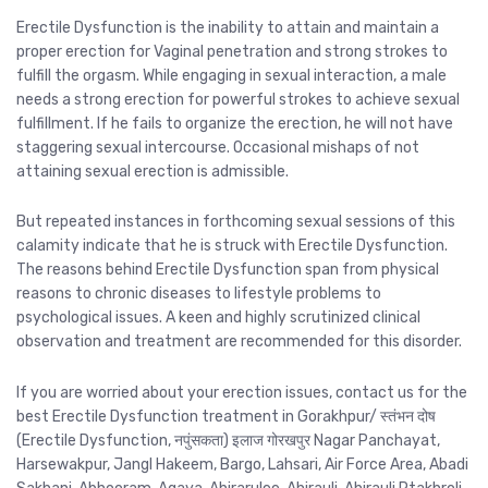
Erectile Dysfunction is the inability to attain and maintain a
proper erection for Vaginal penetration and strong strokes to
fulfill the orgasm. While engaging in sexual interaction, a male
needs a strong erection for powerful strokes to achieve sexual
fulfillment. If he fails to organize the erection, he will not have
staggering sexual intercourse. Occasional mishaps of not
attaining sexual erection is admissible.
But repeated instances in forthcoming sexual sessions of this
calamity indicate that he is struck with Erectile Dysfunction.
The reasons behind Erectile Dysfunction span from physical
reasons to chronic diseases to lifestyle problems to
psychological issues. A keen and highly scrutinized clinical
observation and treatment are recommended for this disorder.
If you are worried about your erection issues, contact us for the
best Erectile Dysfunction treatment in Gorakhpur/ स्तंभन दोष
(Erectile Dysfunction, नपुंसकता) इलाज गोरखपुर Nagar Panchayat,
Harsewakpur, Jangl Hakeem, Bargo, Lahsari, Air Force Area, Abadi