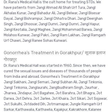
Dr. Rana’s Medical Hall is the cult home for treating STDs. We
have patients from Jangl Ahmad Ali Shah Urf Tura, Jangl
Akhalas Kunar, Jangl Bahadur Ali, Jangl Belwar, Jangl Bisesar
Dayal, Jangl Bishrampur, Jangl Chhatra Dhari, Jangl Deerghan
Singh, Jangl Dhoosar, Jangl Dumri, Jangl Dumri, Jangl Hapur,
Jangl Keotalia, Jangl Maghee, Jangl Mohammad Barwa, Jangl
Molahoo Kunwar, Jangl Pakri, Jangl Ram Lakhan, Jangl Ramgarh
Urf Chawri, Jangl Ranee Sohas Kunwari.
Gonorrhea’s Treatment in Gorakhpur/ सूजाक इलाज
गोरखपुर
Dr. Rana’s Medical Hall was started in 1960. Since then, we have
cured the sexual issues and diseases of thousands of people
from India and abroad. Gonorrhea’s Treatment in Gorakhpur
Jangl Sakhani, Jangl Semari, Jangl Subhan Ali, Jangl Tinkonia,
Jangl Tinkonia, Janglaurahi, Janglbudhiram Singh, Jaurhar ,
Jharwa, Jindapur, Jot Bagahee, Jot Barahra, Jot Bhagra, Jot
Darwa, Jot Dehra, Jot Jarlee, Jot Khaira, Jot Sikari, Jot Sojawar,
Jot Sukulhi, Jotdaded Dih, Jotmamapar, Jungle Ramgarh Urf
Sarkar, Kaithawalia, Kaithawlia, Kajakpur, Kakrakhore, Kalanee