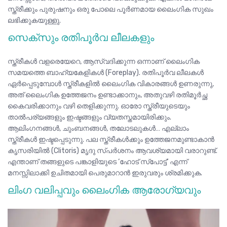
സ്ത്രീക്കും പുരുഷനും ഒരു പോലെ പൂർണമായ ലൈംഗിക സുഖം
ലഭിക്കുകയുള്ളു.
സെക്സും രതിപൂർവ ലീലകളും
സ്ത്രീകൾ വളരെയേറെ, ആസ്വദിക്കുന്ന ഒന്നാണ് ലൈംഗിക
സമയത്തെ ബാഹ്യകേളികൾ (Foreplay). രതിപൂർവ ലീലകൾ
ഏർപ്പെടുമ്പോൾ സ്ത്രീകളിൽ ലൈംഗിക വികാരങ്ങൾ ഉണരുന്നു,
അത് ലൈംഗിക ഉത്തേജനം ഉണ്ടാക്കാനും, അതുവഴി രതിമൂർച്ഛ
കൈവരിക്കാനും വഴി തെളിക്കുന്നു. ഓരോ സ്ത്രീയുടെയും
താൽപര്യങ്ങളും ഇഷ്ടങ്ങളും വ്യതസ്തമായിരിക്കും.
ആലിംഗനങ്ങൾ, ചുംബനങ്ങൾ, തലോടലുകൾ… എല്ലാം
സ്ത്രീകൾ ഇഷ്ടപ്പെടുന്നു. പല സ്ത്രീകൾക്കും ഉത്തേജനമുണ്ടാകാൻ
കൃസരിയിൽ (Clitoris) മൃദു സ്പർശനം ആവശ്യമായി വരാറുണ്ട്.
എന്താണ് തങ്ങളുടെ പങ്കാളിയുടെ
‘ഹോട് സ്പോട്ട്’
എന്ന്
മനസ്സിലാക്കി ഉചിതമായി പെരുമാറാൻ ഇരുവരും ശ്രമിക്കുക.
ലിംഗ വലിപ്പവും ലൈംഗിക ആരോഗ്യവും