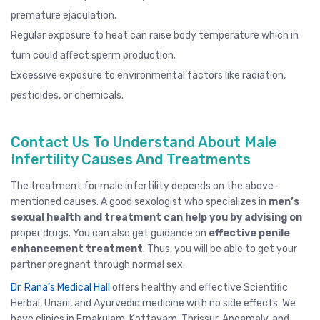
premature ejaculation
.
Regular exposure to heat can raise body temperature which in
turn could affect sperm production.
Excessive exposure to environmental factors like radiation,
pesticides, or chemicals.
Contact Us To Understand About Male
Infertility Causes And Treatments
The treatment for male infertility depends on the above-
mentioned causes. A good
sexologist
who specializes in
men’s
sexual health and treatment can help you by advising on
proper drugs. You can also get guidance on
effective penile
enhancement treatment
. Thus, you will be able to get your
partner pregnant through normal sex.
Dr. Rana’s Medical Hall
offers healthy and effective Scientific
Herbal, Unani, and Ayurvedic medicine with no side effects. We
have clinics in
Ernakulam
,
Kottayam
,
Thrissur
, Angamaly,
and