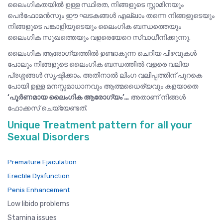
ലൈംഗികതയിൽ ഉള്ള സ്ഥിരത, നിങ്ങളുടെ സ്റ്റാമിനയും
പെർഫോമൻസും ഈ ഘടകങ്ങൾ എല്ലാം തന്നെ നിങ്ങളുടെയും
നിങ്ങളുടെ പങ്കാളിയുടെയും ലൈംഗിക ബന്ധത്തെയും
ലൈംഗിക സുഖത്തെയും വളരെയേറെ സ്വാധീനിക്കുന്നു.
ലൈംഗിക ആരോഗ്യത്തിൽ ഉണ്ടാകുന്ന ചെറിയ പിഴവുകൾ
പോലും നിങ്ങളുടെ ലൈംഗിക ബന്ധത്തിൽ വളരെ വലിയ
പ്രശ്നങ്ങൾ സൃഷ്ടിക്കാം. അതിനാൽ ലിംഗ വലിപ്പത്തിന് പുറകെ
പോയി ഉള്ള മനസ്സമാധാനവും ആത്മധൈര്യവും കളയാതെ
‘പൂർണമായ ലൈംഗിക ആരോഗ്യം’…
അതാണ് നിങ്ങൾ
ഫോക്കസ് ചെയ്യേണ്ടത്.
Unique Treatment pattern for all your
Sexual Disorders
Premature Ejaculation
Erectile Dysfunction
Penis Enhancement
Low libido problems
Stamina issues