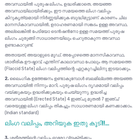
അവസ്ഥയിൽ പുരുഷ ലിംഗം, ഉദ്ധരിക്കാതെ, അയഞ്ഞ
അവസ്ഥയിലായിരിക്കും. ഈ സമയത്തെ ലിംഗ വലിപ്പം
കിറുകൃത്യമായി നിർണ്ണയിക്കുക ബുദ്ധിമുട്ടാണ്. കാരണം ചില
മാനസികാവസ്ഥയിൽ, ഉദാഹരണമായി സങ്കടം ഉള്ള അവസ്ഥ,
അല്ലെങ്കിൽ പേടിയോ ടെൻഷൻനോ ഉള്ള സമയത്ത് പുരുഷ
ലിംഗം ചുരുങ്ങി സാധാരണയിലും ചെറുതാകുന്ന അവസ്ഥ
ഉണ്ടാകാറുണ്ട്.
അതായത്, അയാളുടെ മൂഡ്, അപ്പോഴത്തെ മാനസികാവസ്ഥ,
ശാരീരിക ഊഷ്മാവ്, എന്തിന് കാലാവസ്ഥ പോലും ആ സമയത്തെ
(Flaccid State) ലിംഗ വലിപ്പത്തിന്റെ ഏറ്റകുറച്ചിലിനു ഇടയാക്കും.
2.
ലൈംഗിക ഉത്തേജനം ഉണ്ടാകുമ്പോൾ ബലമില്ലത്ത അയഞ്ഞ
അവസ്ഥയിൽ നിന്നും മാറി, പുരുഷ ലിംഗം ദൃഢമായി വലിപ്പം
വയ്ക്കുകയും ഉദ്ധരിക്കുകയും ചെയ്യുന്നു. ഉദ്ധരിച്ച
അവസ്ഥയിൽ (Erected State) 4 ഇഞ്ചു മുതൽ 7 ഇഞ്ച്
വരെയുള്ള ലിംഗ വലിപ്പം തികച്ചും സാധാരണമായി കണക്കാക്കാം.
(Indian standard)
ലിംഗ വലിപ്പം, അറിയുക ഇതു കൂടി!!…
3.
ശരീരത്തിന്റെ വലിപ്പം ഓരോ വ്യക്തിക്കും