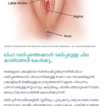
ലിംഗ വലിപ്പത്തെക്കാൾ വലിപ്പമുള്ള ചില
കാര്യങ്ങൾ കേൾക്കൂ..
തങ്ങളുടെ പങ്കാളിയെ സന്തോഷിപ്പിക്കുന്നതിൽ ലിംഗ
വലിപ്പത്തെകാൾ പ്രാധാന്യമുള്ള വേറെ പല ഘടകങ്ങളുണ്ട്.
പങ്കാളികൾ തമ്മിലുള്ള പൊരുത്തമാണ് വളരെ പ്രധാനം.
പരസ്പരമുള്ള സ്നേഹവും, കരുതലും, താൽപര്യവുമാണ് നല്ല
ലൈംഗിക ബന്ധത്തിൽ കലാശിക്കുന്നത്.
രതിപൂർവ്വ ലീലകളിൽ സ്ത്രീയും പുരുഷനും ഒരു പോലെ നല്ല
മനസ്സോടെ, താൽപര്യത്തോടെ പങ്കെടുക്കുക. എങ്കിൽ മാത്രമേ