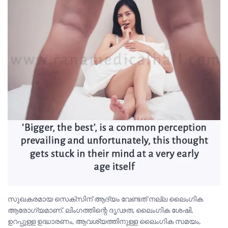
സുഖകരമായ സെക്സിന് ആദ്യം വേണ്ടത് നല്ല ലൈംഗിക
ആരോഗ്യമാണ്. ലിംഗത്തിന്റെ ദൃഢത, ലൈംഗിക ശേഷി,
ഉറപ്പുള്ള ഉദ്ധാരണം, ആവശ്യത്തിനുള്ള ലൈംഗിക സമയം,