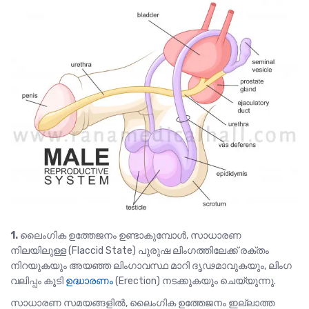
1.
ലൈംഗിക ഉത്തേജനം ഉണ്ടാകുമ്പോൾ, സാധാരണ
നിലയിലുള്ള (Flaccid State) പുരുഷ ലിംഗത്തിലേക്ക്‌ രക്തം
നിറയുകയും അയഞ്ഞ ലിംഗാവസ്ഥ മാറി ദൃഢമാവുകയും, ലിംഗ
വലിപ്പം കൂടി
ഉദ്ധാരണം
(Erection) നടക്കുകയും ചെയ്യുന്നു.
സാധാരണ സമയങ്ങളിൽ, ലൈംഗിക ഉത്തേജനം ഇല്ലാത്ത