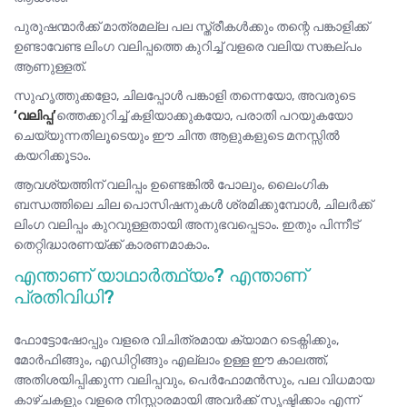
പുരുഷന്മാർക്ക് മാത്രമല്ല പല സ്ത്രീകൾക്കും തന്റെ പങ്കാളിക്ക്
ഉണ്ടാവേണ്ട ലിംഗ വലിപ്പത്തെ കുറിച്ച് വളരെ വലിയ സങ്കല്പം
ആണുള്ളത്.
സുഹൃത്തുക്കളോ, ചിലപ്പോൾ പങ്കാളി തന്നെയോ, അവരുടെ
‘വലിപ്പ’
ത്തെക്കുറിച്ച് കളിയാക്കുകയോ, പരാതി പറയുകയോ
ചെയ്യുന്നതിലൂടെയും ഈ ചിന്ത ആളുകളുടെ മനസ്സിൽ
കയറിക്കൂടാം.
ആവശ്യത്തിന് വലിപ്പം ഉണ്ടെങ്കിൽ പോലും, ലൈംഗിക
ബന്ധത്തിലെ ചില പൊസിഷനുകൾ ശ്രമിക്കുമ്പോൾ, ചിലർക്ക്
ലിംഗ വലിപ്പം കുറവുള്ളതായി അനുഭവപ്പെടാം. ഇതും പിന്നീട്
തെറ്റിദ്ധാരണയ്ക്ക് കാരണമാകാം.
എന്താണ് യാഥാർത്ഥ്യം? എന്താണ്
പ്രതിവിധി?
ഫോട്ടോഷോപ്പും വളരെ വിചിത്രമായ ക്യാമറ ടെക്നിക്കും,
മോർഫിങ്ങും, എഡിറ്റിങ്ങും എല്ലാം ഉള്ള ഈ കാലത്ത്,
അതിശയിപ്പിക്കുന്ന വലിപ്പവും, പെർഫോമൻസും, പല വിധമായ
കാഴ്ചകളും വളരെ നിസ്സാരമായി അവർക്ക് സൃഷ്ടിക്കാം എന്ന്