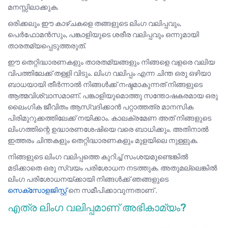
മനസ്സിലാക്കുക.
ഒരിക്കലും ഈ കാഴ്ചകളെ തങ്ങളുടെ ലിംഗ വലിപ്പവും,
പെർഫോമൻസും, പങ്കാളിയുടെ ശരീര വലിപ്പവും ഒന്നുമായി
താരതമ്യപ്പെടുത്തരുത്.
ഈ തെറ്റിദ്ധാരണകളും താരതമ്യങ്ങളും നിങ്ങളെ വളരെ വലിയ
വിപത്തിലേക്ക്‌ തള്ളി വിടും. ലിംഗ വലിപ്പം എന്ന ചിന്ത ഒരു ഒഴിയാ
ബാധയായി തീർന്നാൽ നിങ്ങൾക്ക് നഷ്ടമാകുന്നത് നിങ്ങളുടെ
ആത്മവിശ്വാസമാണ്. പങ്കാളിയുമൊത്തു സന്തോഷകരമായ ഒരു
ലൈംഗിക ജീവിതം ആസ്വദിക്കാൻ പറ്റാത്തത്ര മാനസിക
പിരിമുറുക്കത്തിലേക്ക് നയിക്കാം. കാലക്രമേണ അത് നിങ്ങളുടെ
ലിംഗത്തിന്റെ ഉദ്ധാരണശേഷിയെ വരെ ബാധിക്കും. അതിനാൽ
ഇത്തരം ചിന്തകളും തെറ്റിദ്ധാരണകളും മുളയിലെ നുള്ളുക.
നിങ്ങളുടെ ലിംഗ വലിപ്പത്തെ കുറിച്ച് സംശയമുണ്ടെങ്കിൽ
മടിക്കാതെ ഒരു സ്വയം പരിശോധന നടത്തുക. അതുമല്ലെങ്കിൽ
ലിംഗ പരിശോധനയ്ക്കായി നിങ്ങൾക്ക് ഞങ്ങളുടെ
സെക്സോളജിസ്റ്റ്
നെ സമീപിക്കാവുന്നതാണ് .
എത്ര ലിംഗ വലിപ്പമാണ്‌ അഭികാമ്യം?