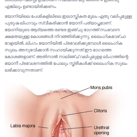
എങ്കിലും ഉണ്ടായിരിക്കണം.
യോനിയിലെ പേശികളിലിലെ ഇലാസ്തികത മൂലം ഏതു വലിപ്പമുള്ള
പുരുഷ ലിംഗവും സ്വീകരിക്കാൻ യോനി പര്യാപ്തമാണ്.
യോനിയുടെ ആദ്യത്തെ രണ്ടര ഇഞ്ചു ഭാഗത്ത് സംവേദന
ക്ഷമതയുള്ള കോശങ്ങൾ നിറഞ്ഞിരിക്കുന്നു. ലൈംഗികവേഴ്ചാ
വേളയിൽ, ലിംഗം യോനിയിൽ പ്രവേശിക്കുമ്പോൾ ലൈംഗിക
സുഖം അനുഭവിക്കാൻ സഹായിക്കുന്നത് ഈ ഭാഗത്തെ
കോശങ്ങളാണ്. അതിനാൽ നാലിഞ്ച് വലിപ്പമുളള ലിംഗത്തിന്റെ
യോനീ പ്രവേശനത്തിൽ പോലും സ്ത്രീകൾക്ക് ലൈംഗിക സുഖം
ലഭിക്കാവുന്നതാണ്.