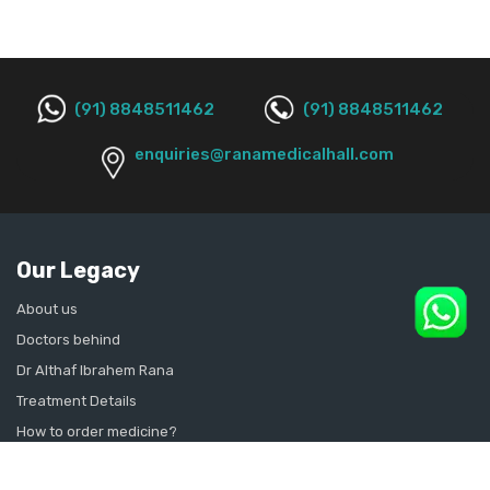
(91) 8848511462
(91) 8848511462
enquiries@ranamedicalhall.com
Our Legacy
About us
Doctors behind
Dr Althaf Ibrahem Rana
Treatment Details
How to order medicine?
Contact Us